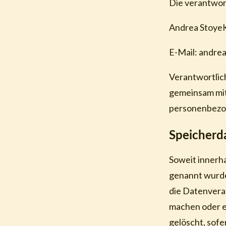
Die verantwort
Andrea Stoye
E-Mail: andre
Verantwortliche
gemeinsam mit
personenbezog
Speicherd
Soweit innerh
genannt wurde
die Datenvera
machen oder e
gelöscht, sofe