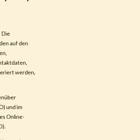
 Die
den auf den
en,
ntaktdaten,
eriert werden,
genüber
O) und im
res Online-
O).