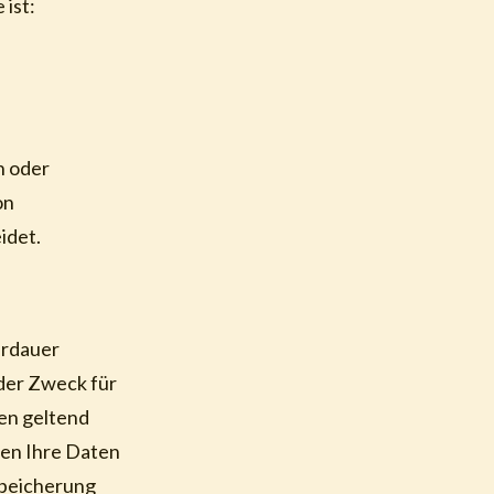
 ist:
in oder
on
idet.
erdauer
der Zweck für
en geltend
den Ihre Daten
 Speicherung