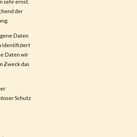
 sehr ernst.
chend der
ung.
ogene Daten
identifiziert
he Daten wir
em Zweck das
der
nloser Schutz