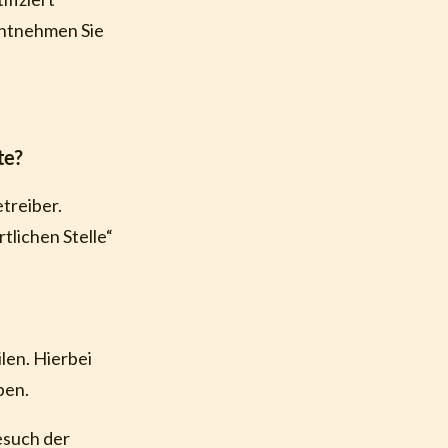
entnehmen Sie
te?
treiber.
lichen Stelle“
len. Hierbei
ben.
esuch der