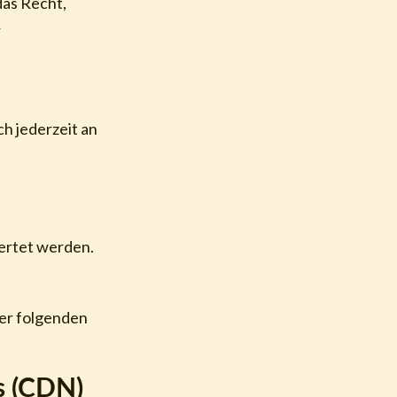
das Recht,
r
h jederzeit an
wertet werden.
der folgenden
s (CDN)