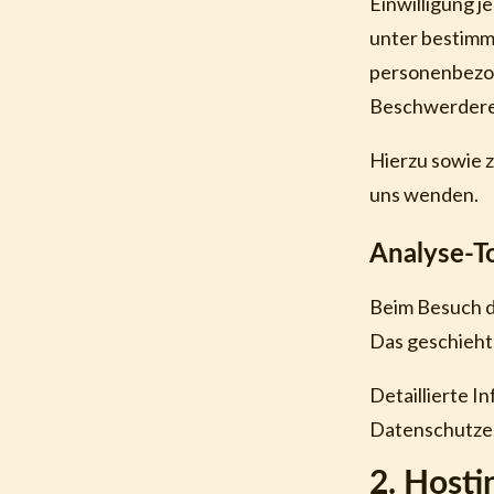
Einwilligung j
unter bestimm
personenbezog
Beschwerderec
Hierzu sowie 
uns wenden.
Analyse-To
Beim Besuch d
Das geschieht
Detaillierte I
Datenschutzer
2. Host