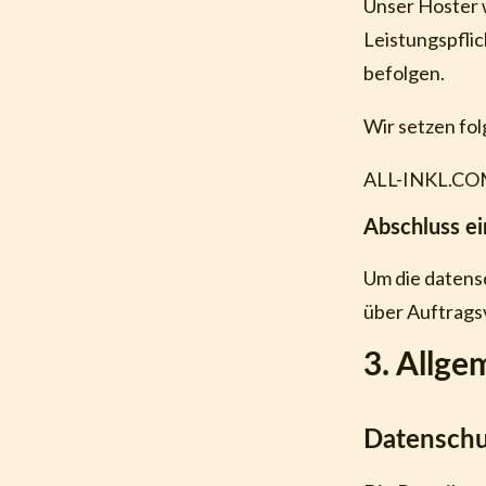
Unser Hoster w
Leistungspflic
befolgen.
Wir setzen fo
ALL-INKL.COM
Abschluss ei
Um die datens
über Auftrags
3. Allge
Datenschu