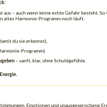
:
ck
t aus – auch wenn keine echte Gefahr besteht. So v
 ein altes Harmonie-Programm noch läuft.
damit du sie erkennst),
 Harmonie-Programm)
– sanft, klar, ohne Schuldgefühle.
zugeben
 Energie.
timmungen, Emotionen und unausgesprochene Erwar