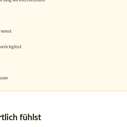
rennst
 zurückgibst
ssen
lich fühlst