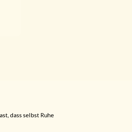
ast, dass selbst Ruhe