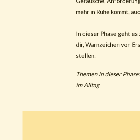
Geräusche, Anforderunge
mehr in Ruhe kommt, auch
In dieser Phase geht es 
dir, Warnzeichen von Ers
stellen.
Themen in dieser Phase:
im Alltag