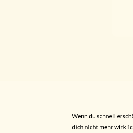
Wenn du schnell erschöp
dich nicht mehr wirklic