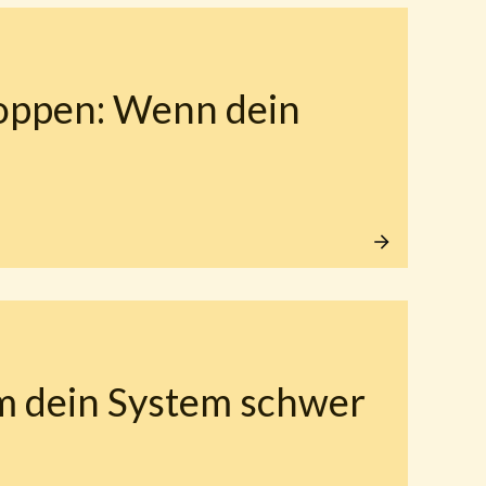
oppen: Wenn dein
m dein System schwer