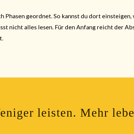
ch Phasen geordnet. So kannst du dort einsteigen,
st nicht alles lesen. Für den Anfang reicht der Ab
t.
eniger leisten. Mehr lebe