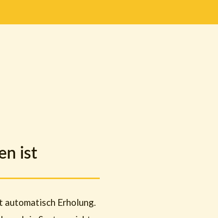
n ist
ht automatisch Erholung.