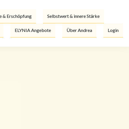
e & Erschöpfung
Selbstwert & innere Stärke
ELYNIA Angebote
Über Andrea
Login