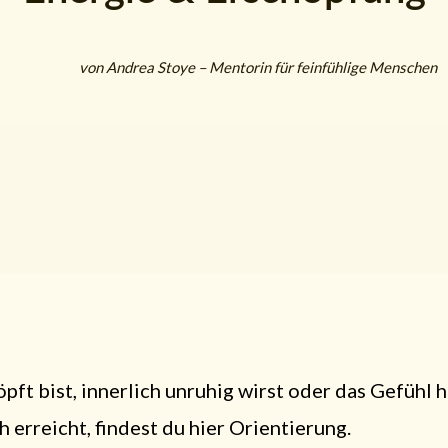
von Andrea Stoye
– Mentorin für feinfühlige Menschen
ft bist, innerlich unruhig wirst oder das Gefühl h
h erreicht, findest du hier Orientierung.