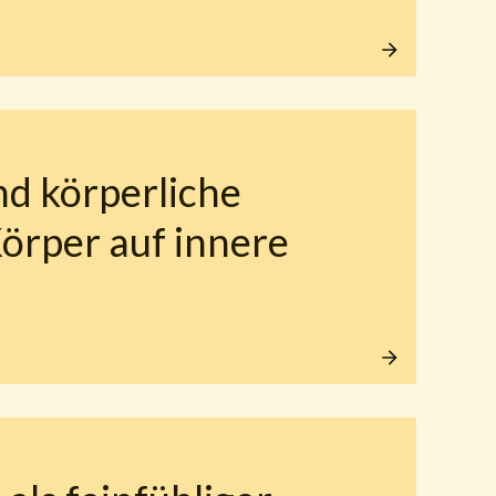
d körperliche
örper auf innere