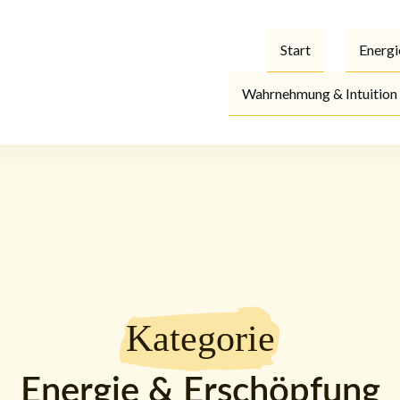
Start
Energi
Wahrnehmung & Intuition
Kategorie
Energie & Erschöpfung